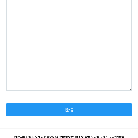
YFCa善玉カルシウムと
青パパイヤ酵素
で21歳まで若返る☆サラスワティ北海道