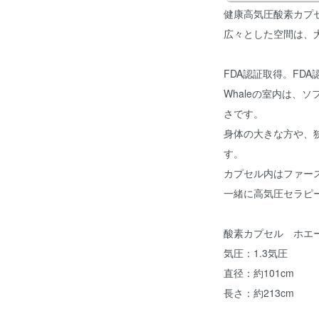
健康高気圧酸素カプ
広々とした空間は、
FDA認証取得。FDA
Whaleの室内は、
さです。
身体の大きな方や、
す。
カプセル内はファー
一緒に高気圧セラピ
酸素カプセル ホエ
気圧：1.3気圧
直径：約101cm
長さ：約213cm