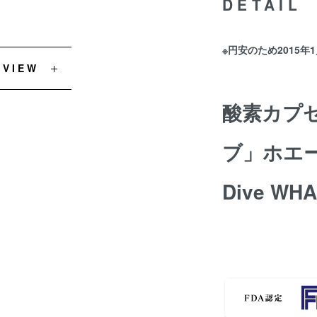
DETAIL
※円安のため2015
EVIEW
酸素カプ
ブ」ホエール
Dive WH