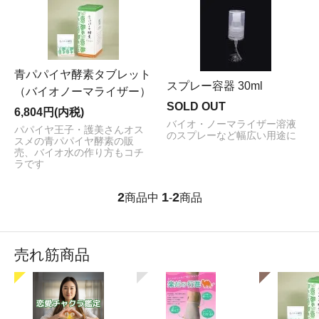
青パパイヤ酵素タブレット
スプレー容器 30ml
（バイオノーマライザー）
SOLD OUT
6,804円(内税)
バイオ・ノーマライザー溶液
パパイヤ王子・護美さんオス
のスプレーなど幅広い用途に
スメの青パパイヤ酵素の販
売、バイオ水の作り方もコチ
ラです
2
1
2
商品中
-
商品
売れ筋商品