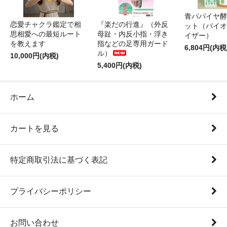
青パパイヤ酵
恋愛チャクラ鑑定で相
『楽だの行進』（外反
ット（バイオ
思相愛への最短ルート
母趾・内反小指・浮き
イザー）
を教えます
指などの足専用ガード
6,804円(内税
ル）
10,000円(内税)
5,400円(内税)
ホーム
カートを見る
特定商取引法に基づく表記
プライバシーポリシー
お問い合わせ