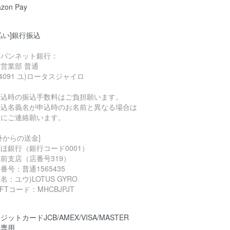
zon Pay
払い]銀行振込
ャパンネット銀行：
営業部 普通
04091 ユ)ロータスジャイロ
振込時の振込手数料はご負担願います。
振込名義名が申込時のお名前と異なる場合は
前にご連絡願います。
外からの送金]
ほ銀行（銀行コード0001）
前支店（店番号319）
番号：普通1565435
名：ユウ)LOTUS GYRO
IFTコード：MHCBJPJT
ジットカードJCB/AMEX/VISA/MASTER
括専用