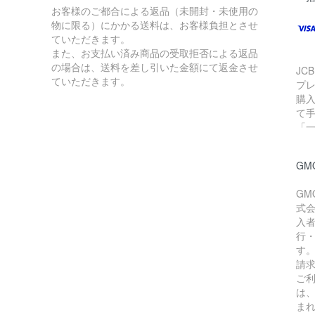
お客様のご都合による返品（未開封・未使用の
物に限る）にかかる送料は、お客様負担とさせ
ていただきます。
また、お支払い済み商品の受取拒否による返品
の場合は、送料を差し引いた金額にて返金させ
JC
ていただきます。
プ
購
て
「
G
GM
式
入
行
す
請
ご利
は
ま