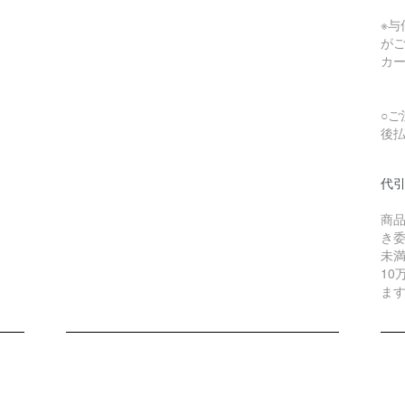
※
が
カ
○ご
後払
代
商
き委
未満
10
ま