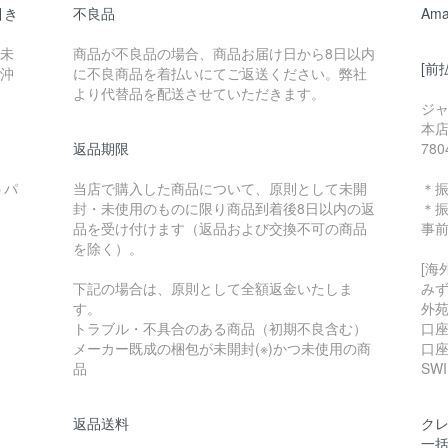
引き
不良品
Ama
円未
商品が不良品の場合、商品お届け日から8日以内
[前
（沖
に不良商品を着払いにてご返送ください。弊社
より代替品を配送させていただきます。
ジ
本店
返品期限
78
うパ
当店で購入した商品について、原則として未開
＊
封・未使用のものに限り商品到着後8日以内の返
＊
品を受け付けます（返品および交換不可の商品
事
を除く）。
[海
下記の場合は、原則として全額返金いたしま
みず
す。
外苑
トラブル・不具合のある商品（初期不良含む）
口座
メーカー既成の梱包が未開封(※)かつ未使用の商
口座
品
SW
返品送料
クレ
一