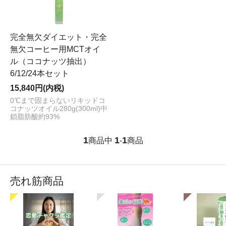
完全無欠ダイエット・完全
無欠コーヒー用MCTオイ
ル（ココナッツ抽出）
6/12/24本セット
15,840円(内税)
0℃まで固まらないリキッドコ
コナッツオイル280g(300ml)中
鎖脂肪酸約93%
1
1
1
商品中
-
商品
売れ筋商品