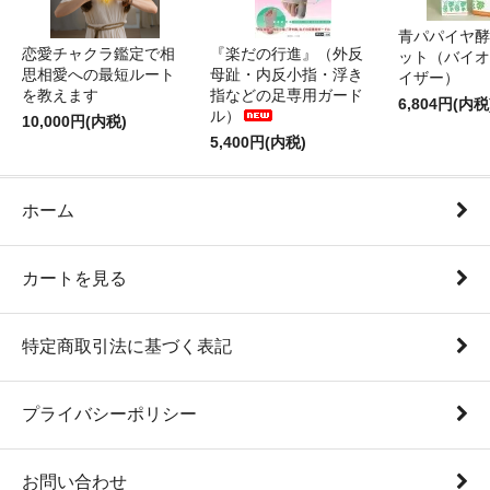
青パパイヤ酵
恋愛チャクラ鑑定で相
『楽だの行進』（外反
ット（バイオ
思相愛への最短ルート
母趾・内反小指・浮き
イザー）
を教えます
指などの足専用ガード
6,804円(内税
ル）
10,000円(内税)
5,400円(内税)
ホーム
カートを見る
特定商取引法に基づく表記
プライバシーポリシー
お問い合わせ